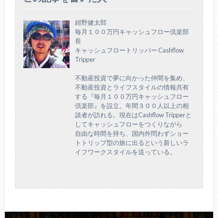
紺野健太郎
毎月１００万円キャッシュフロー倶楽部
長
キャッシュフロートリッパー Cashflow
Tripper
不動産投資で夢に向かった仲間を集め、
不動産投資とライフスタイルの情報共有
する『毎月１００万円キャッシュフロー
倶楽部』を設立。年間３００人以上の相
談者が訪れる。現在はCashflow Tripperと
してキャッシュフローをつくりながら
自由な時間を持ち、国内外問わずショー
トトリップ型の旅に出るという新しいラ
イフワークスタイルを送っている。