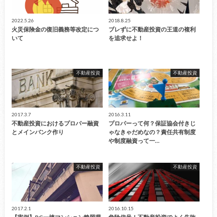
2022.5.26
2018.8.25
火災保険金の復旧義務等改定につ
ブレずに不動産投資の王道の複利
いて
を追求せよ！
不動産投資
不動産投資
2017.3.7
2016.3.11
不動産投資におけるプロパー融資
プロパーって何？保証協会付きじ
とメインバンク作り
ゃなきゃだめなの？責任共有制度
や制度融資って一…
不動産投資
不動産投資
2017.2.1
2016.10.15