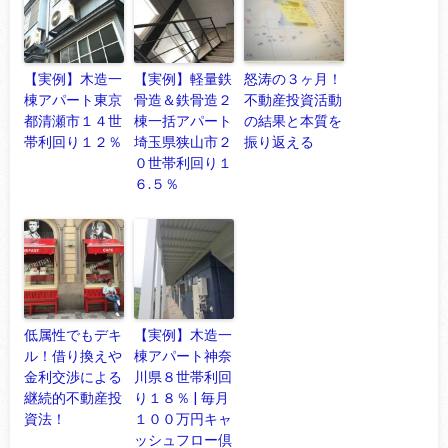
【実例】木造一
【実例】軽量鉄
怒涛の３ヶ月！
棟アパート東京
骨造＆鉄骨造２
不動産投資活動
都清瀬市１４世
棟一括アパート
の結果と本質を
帯利回り１２％
埼玉県狭山市２
振り返える
０世帯利回り１
６.５％
低属性でもデキ
【実例】木造一
ル！借り換えや
棟アパート神奈
金利交渉による
川県８世帯利回
継続的不動産投
り１８％ | 毎月
資法！
１００万円キャ
ッシュフロー倶