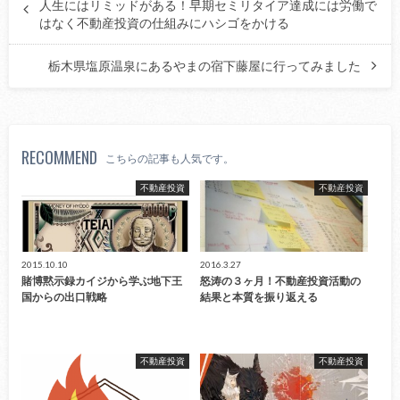
人生にはリミッドがある！早期セミリタイア達成には労働で
はなく不動産投資の仕組みにハシゴをかける
栃木県塩原温泉にあるやまの宿下藤屋に行ってみました
RECOMMEND
こちらの記事も人気です。
不動産投資
不動産投資
2015.10.10
2016.3.27
賭博黙示録カイジから学ぶ地下王
怒涛の３ヶ月！不動産投資活動の
国からの出口戦略
結果と本質を振り返える
不動産投資
不動産投資