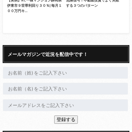
【実例】RC一棟マンション静岡県
危険信号！不動産投資でよく失敗
伊東市９世帯利回り３０％| 毎月１
する３つのパターン
００万円キ…
メールマガジンで近況を配信中です！