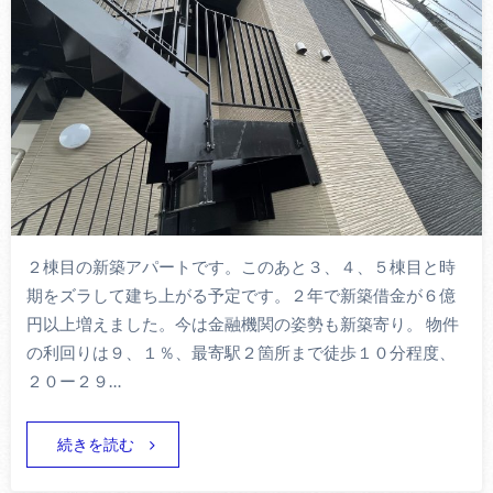
２棟目の新築アパートです。このあと３、４、５棟目と時
期をズラして建ち上がる予定です。２年で新築借金が６億
円以上増えました。今は金融機関の姿勢も新築寄り。 物件
の利回りは９、１％、最寄駅２箇所まで徒歩１０分程度、
２０ー２９…
続きを読む