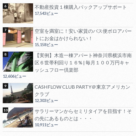
不動産投資１棟購入バックアップサポート
17,543ビュー
空室を満室に！安い家賃のバス便ボロアパー
トにお金はかけられない！
15,158ビュー
【実例】木造一棟アパート神奈川県横浜市南
区６世帯利回り１６% | 毎月１００万円キャ
ッシュフロー倶楽部
12,606ビュー
CASHFLOW CLUB PARTY＠東京アメリカン
クラブ
12,303ビュー
サラリーマンからセミリタイアを目指す！そ
の先にあるものとは・・・
10,911ビュー