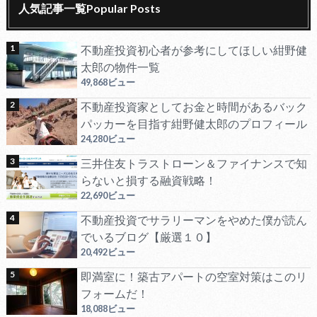
人気記事一覧Popular Posts
不動産投資初心者が参考にしてほしい紺野健
太郎の物件一覧
49,868ビュー
不動産投資家としてお金と時間があるバック
パッカーを目指す紺野健太郎のプロフィール
24,280ビュー
三井住友トラストローン＆ファイナンスで知
らないと損する融資戦略！
22,690ビュー
不動産投資でサラリーマンをやめた僕が読ん
でいるブログ【厳選１０】
20,492ビュー
即満室に！築古アパートの空室対策はこのリ
フォームだ！
18,088ビュー