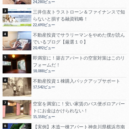
24,280ビュー
三井住友トラストローン＆ファイナンスで知
らないと損する融資戦略！
22,690ビュー
不動産投資でサラリーマンをやめた僕が読ん
でいるブログ【厳選１０】
20,492ビュー
即満室に！築古アパートの空室対策はこのリ
フォームだ！
18,088ビュー
不動産投資１棟購入バックアップサポート
17,542ビュー
空室を満室に！安い家賃のバス便ボロアパー
トにお金はかけられない！
15,158ビュー
【実例】木造一棟アパート神奈川県横浜市南