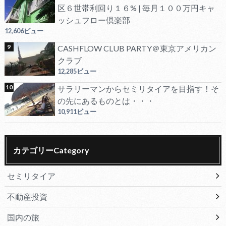
区６世帯利回り１６% | 毎月１００万円キャ
ッシュフロー倶楽部
12,606ビュー
CASHFLOW CLUB PARTY＠東京アメリカン
クラブ
12,285ビュー
サラリーマンからセミリタイアを目指す！そ
の先にあるものとは・・・
10,911ビュー
カテゴリーCategory
セミリタイア
不動産投資
国内の旅