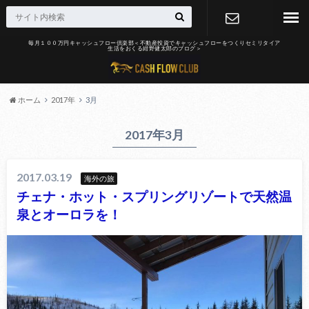
毎月１００万円キャッシュフロー倶楽部＜不動産投資でキャッシュフローをつくりセミリタイア
生活をおくる紺野健太郎のブログ＞
お問合せ
ホーム
2017年
3月
2017年3月
2017.03.19
海外の旅
チェナ・ホット・スプリングリゾートで天然温
泉とオーロラを！