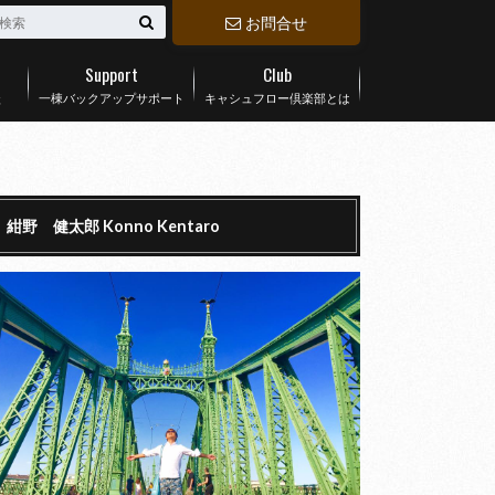
お問合せ
Support
Club
談
一棟バックアップサポート
キャシュフロー倶楽部とは
紺野 健太郎 Konno Kentaro