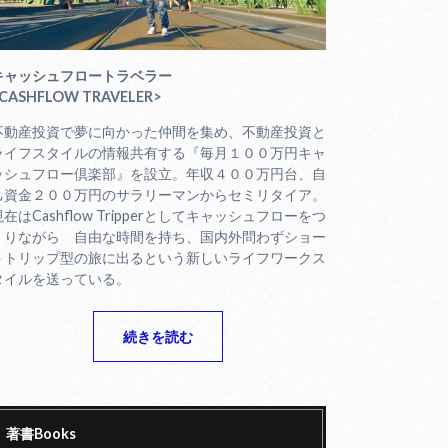
キャッシュフロートラベラー
CASHFLOW TRAVELER>
不動産投資で夢に向かった仲間を集め、不動産投資と
ライフスタイルの情報共有する『毎月１００万円キャ
ッシュフロー倶楽部』を設立。年収４００万円台、自
己資金２００万円のサラリーマンからセミリタイア。
現在はCashflow Tripperとしてキャッシュフローをつ
くりながら 自由な時間を持ち、国内外問わずショー
トトリップ型の旅に出るという新しいライフワークス
タイルを送っている。
続きを読む
著書Books