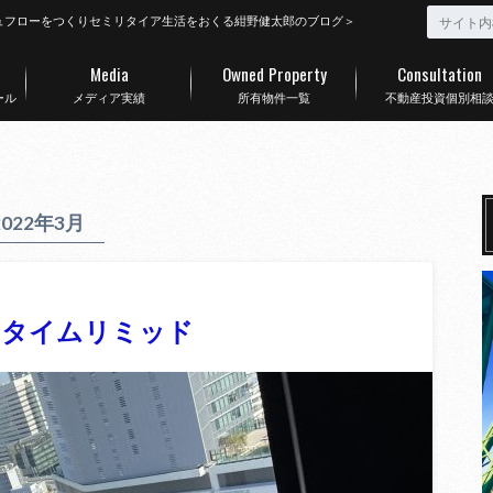
ュフローをつくりセミリタイア生活をおくる紺野健太郎のブログ＞
Media
Owned Property
Consultation
ール
メディア実績
所有物件一覧
不動産投資個別相
2022年3月
フタイムリミッド