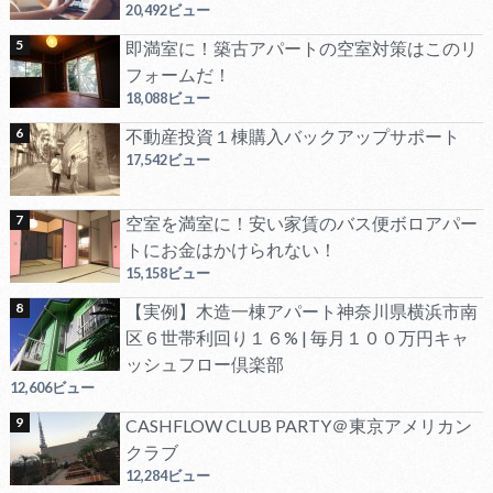
20,492ビュー
即満室に！築古アパートの空室対策はこのリ
フォームだ！
18,088ビュー
不動産投資１棟購入バックアップサポート
17,542ビュー
空室を満室に！安い家賃のバス便ボロアパー
トにお金はかけられない！
15,158ビュー
【実例】木造一棟アパート神奈川県横浜市南
区６世帯利回り１６% | 毎月１００万円キャ
ッシュフロー倶楽部
12,606ビュー
CASHFLOW CLUB PARTY＠東京アメリカン
クラブ
12,284ビュー