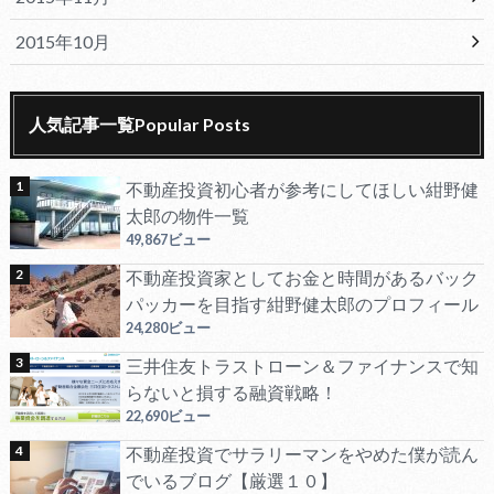
2015年10月
人気記事一覧Popular Posts
不動産投資初心者が参考にしてほしい紺野健
太郎の物件一覧
49,867ビュー
不動産投資家としてお金と時間があるバック
パッカーを目指す紺野健太郎のプロフィール
24,280ビュー
三井住友トラストローン＆ファイナンスで知
らないと損する融資戦略！
22,690ビュー
不動産投資でサラリーマンをやめた僕が読ん
でいるブログ【厳選１０】