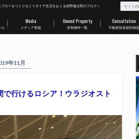
ュフローをつくりセミリタイア生活をおくる紺野健太郎のブログ＞
Media
Owned Property
Consultation
ール
メディア実績
所有物件一覧
不動産投資個別相
019年11月
間で行けるロシア！ウラジオスト