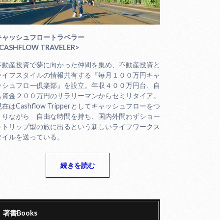
キャッシュフロートラベラー
CASHFLOW TRAVELER>
不動産投資で夢に向かった仲間を集め、不動産投資と
ライフスタイルの情報共有する『毎月１００万円キャ
ッシュフロー倶楽部』を設立。年収４００万円台、自
己資金２００万円のサラリーマンからセミリタイア。
現在はCashflow Tripperとしてキャッシュフローをつ
くりながら 自由な時間を持ち、国内外問わずショー
トトリップ型の旅に出るという新しいライフワークス
タイルを送っている。
続きを読む
著書Books