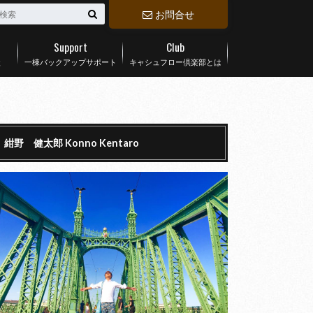
お問合せ
Support
Club
談
一棟バックアップサポート
キャシュフロー倶楽部とは
紺野 健太郎 Konno Kentaro