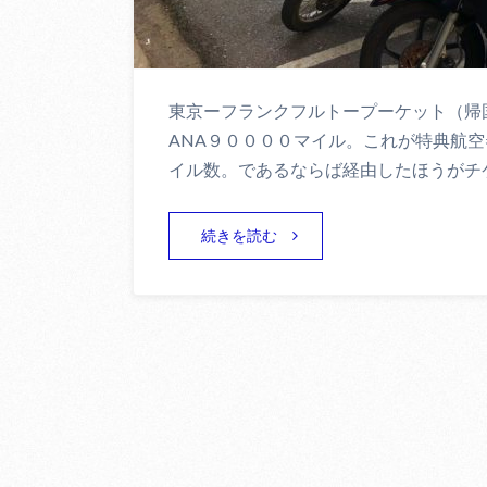
東京ーフランクフルトープーケット（帰
ANA９００００マイル。これが特典航
イル数。であるならば経由したほうがチ
続きを読む