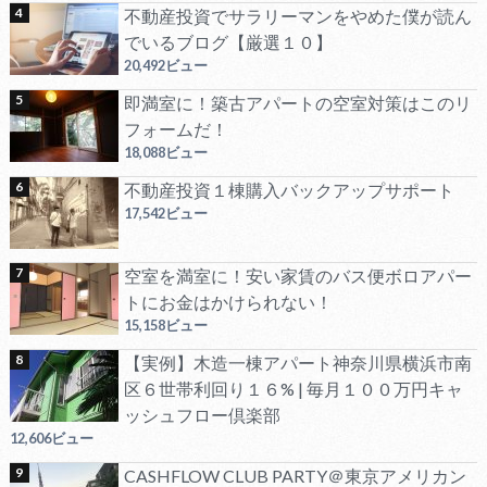
不動産投資でサラリーマンをやめた僕が読ん
でいるブログ【厳選１０】
20,492ビュー
即満室に！築古アパートの空室対策はこのリ
フォームだ！
18,088ビュー
不動産投資１棟購入バックアップサポート
17,542ビュー
空室を満室に！安い家賃のバス便ボロアパー
トにお金はかけられない！
15,158ビュー
【実例】木造一棟アパート神奈川県横浜市南
区６世帯利回り１６% | 毎月１００万円キャ
ッシュフロー倶楽部
12,606ビュー
CASHFLOW CLUB PARTY＠東京アメリカン