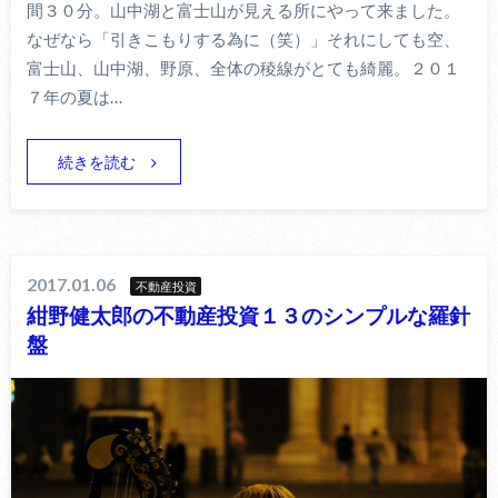
間３０分。山中湖と富士山が見える所にやって来ました。
なぜなら「引きこもりする為に（笑）」それにしても空、
富士山、山中湖、野原、全体の稜線がとても綺麗。２０１
７年の夏は…
続きを読む
2017.01.06
不動産投資
紺野健太郎の不動産投資１３のシンプルな羅針
盤