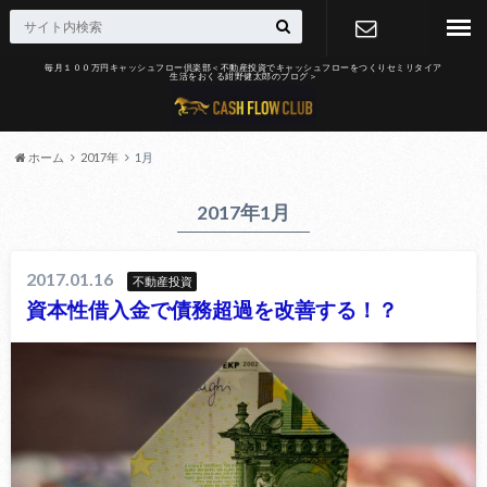
毎月１００万円キャッシュフロー倶楽部＜不動産投資でキャッシュフローをつくりセミリタイア
生活をおくる紺野健太郎のブログ＞
お問合せ
ホーム
2017年
1月
2017年1月
2017.01.16
不動産投資
資本性借入金で債務超過を改善する！？