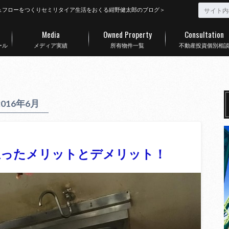
ュフローをつくりセミリタイア生活をおくる紺野健太郎のブログ＞
Media
Owned Property
Consultation
ール
メディア実績
所有物件一覧
不動産投資個別相
2016年6月
思ったメリットとデメリット！