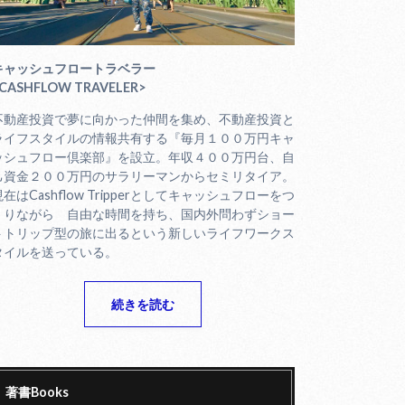
キャッシュフロートラベラー
CASHFLOW TRAVELER>
不動産投資で夢に向かった仲間を集め、不動産投資と
ライフスタイルの情報共有する『毎月１００万円キャ
ッシュフロー倶楽部』を設立。年収４００万円台、自
己資金２００万円のサラリーマンからセミリタイア。
現在はCashflow Tripperとしてキャッシュフローをつ
くりながら 自由な時間を持ち、国内外問わずショー
トトリップ型の旅に出るという新しいライフワークス
タイルを送っている。
続きを読む
著書Books