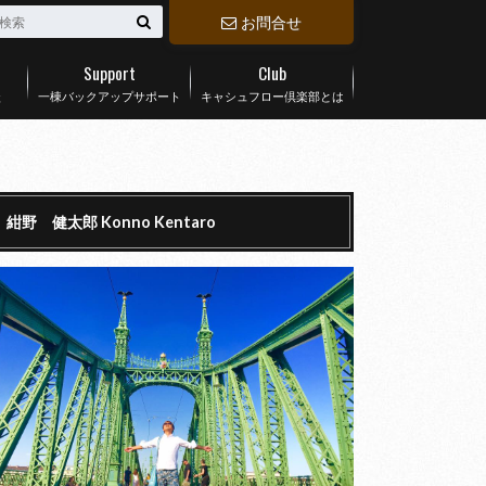
お問合せ
Support
Club
談
一棟バックアップサポート
キャシュフロー倶楽部とは
紺野 健太郎 Konno Kentaro