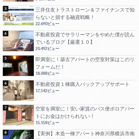
三井住友トラストローン＆ファイナンスで知
らないと損する融資戦略！
22,690ビュー
不動産投資でサラリーマンをやめた僕が読ん
でいるブログ【厳選１０】
20,492ビュー
即満室に！築古アパートの空室対策はこのリ
フォームだ！
18,088ビュー
不動産投資１棟購入バックアップサポート
17,542ビュー
空室を満室に！安い家賃のバス便ボロアパー
トにお金はかけられない！
15,158ビュー
【実例】木造一棟アパート神奈川県横浜市南