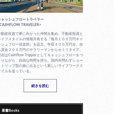
キャッシュフロートラベラー
CASHFLOW TRAVELER>
不動産投資で夢に向かった仲間を集め、不動産投資と
ライフスタイルの情報共有する『毎月１００万円キャ
ッシュフロー倶楽部』を設立。年収４００万円台、自
己資金２００万円のサラリーマンからセミリタイア。
現在はCashflow Tripperとしてキャッシュフローをつ
くりながら 自由な時間を持ち、国内外問わずショー
トトリップ型の旅に出るという新しいライフワークス
タイルを送っている。
続きを読む
著書Books