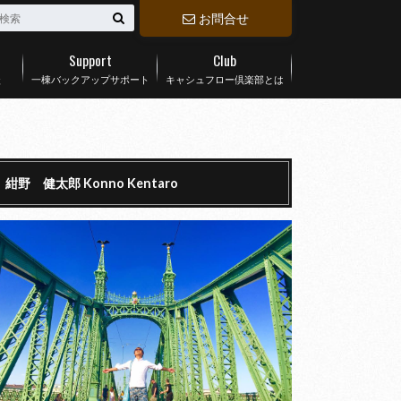
お問合せ
Support
Club
談
一棟バックアップサポート
キャシュフロー倶楽部とは
紺野 健太郎 Konno Kentaro