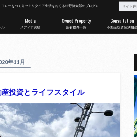
ュフローをつくりセミリタイア生活をおくる紺野健太郎のブログ＞
Media
Owned Property
Consultation
ール
メディア実績
所有物件一覧
不動産投資個別相
020年11月
不動産投資とライフスタイル