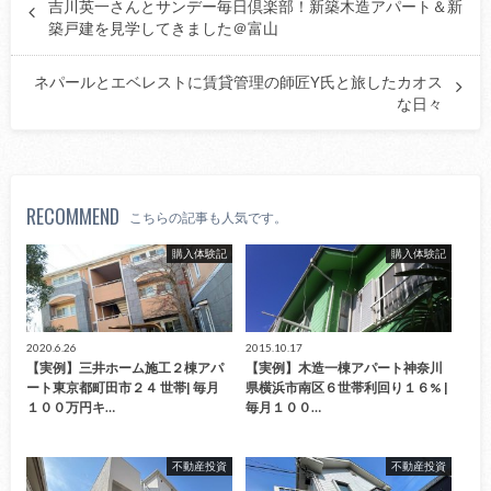
吉川英一さんとサンデー毎日倶楽部！新築木造アパート＆新
築戸建を見学してきました＠富山
ネパールとエベレストに賃貸管理の師匠Y氏と旅したカオス
な日々
RECOMMEND
こちらの記事も人気です。
購入体験記
購入体験記
2020.6.26
2015.10.17
【実例】三井ホーム施工２棟アパ
【実例】木造一棟アパート神奈川
ート東京都町田市２４ 世帯| 毎月
県横浜市南区６世帯利回り１６% |
１００万円キ…
毎月１００…
不動産投資
不動産投資