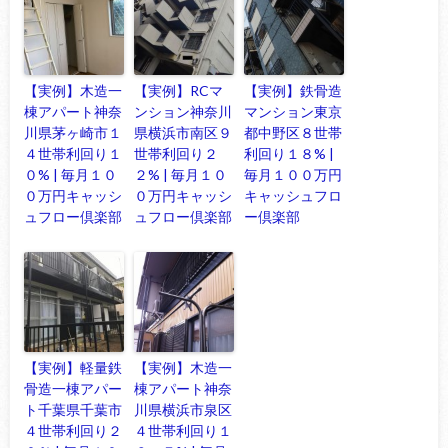
【実例】木造一
【実例】RCマ
【実例】鉄骨造
棟アパート神奈
ンション神奈川
マンション東京
川県茅ヶ崎市１
県横浜市南区９
都中野区８世帯
４世帯利回り１
世帯利回り２
利回り１８% |
０% | 毎月１０
２% | 毎月１０
毎月１００万円
０万円キャッシ
０万円キャッシ
キャッシュフロ
ュフロー倶楽部
ュフロー倶楽部
ー倶楽部
【実例】軽量鉄
【実例】木造一
骨造一棟アパー
棟アパート神奈
ト千葉県千葉市
川県横浜市泉区
４世帯利回り２
４世帯利回り１