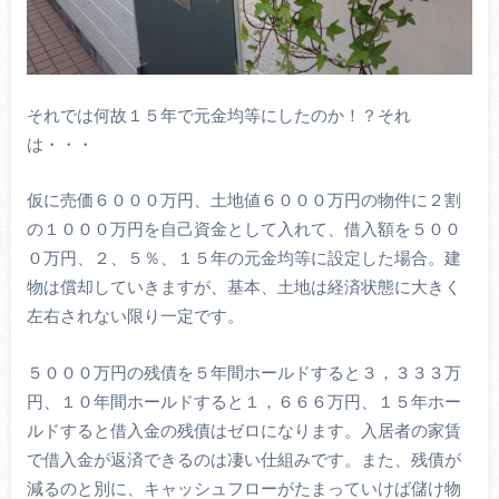
それでは何故１５年で元金均等にしたのか！？それ
は・・・
仮に売価６０００万円、土地値６０００万円の物件に２割
の１０００万円を自己資金として入れて、借入額を５００
０万円、２、５％、１５年の元金均等に設定した場合。建
物は償却していきますが、基本、土地は経済状態に大きく
左右されない限り一定です。
５０００万円の残債を５年間ホールドすると３，３３３万
円、１０年間ホールドすると１，６６６万円、１５年ホー
ルドすると借入金の残債はゼロになります。入居者の家賃
で借入金が返済できるのは凄い仕組みです。また、残債が
減るのと別に、キャッシュフローがたまっていけば儲け物