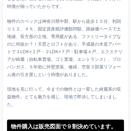
特徴が揃っていたからです。
物件のスペックは神奈川県中郡、駅から徒歩１５分、利回
り１２、４％、固定資産税評価額同額、路線価ベースで土
地値、長方形の土地、専用庭がある、ファミリータイプな
のに何故か？！天窓とロフトがあり、平成築の木造アパー
トで３LDK×２戸・２LDK×７戸・駐車場４戸、エクステリ
アが綺麗（自転車置場、ゴミ置場、エントランス）、プロ
パンガス、５年前に外壁塗装、修繕、空室３部屋リフォー
ム後の引き渡しという特徴がありました。
現地を見に行って、今までの物件とは一変した綺麗系の収
益物件。とても魅力を感じ、現地で即決してしまいまし
た。
物件購入は販売図面で９割決めています。