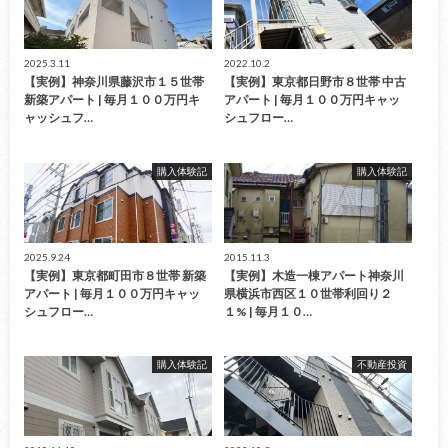
2025.3.11
2022.10.2
【実例】神奈川県藤沢市１５世帯
【実例】東京都日野市８世帯 中古
新築アパート | 毎月１００万円キ
アパート | 毎月１００万円キャッ
ャッシュフ…
シュフロー…
購入体験記
購入体験記
2025.9.24
2015.11.3
【実例】東京都町田市８世帯 新築
【実例】木造一棟アパート神奈川
アパート | 毎月１００万円キャッ
県横浜市西区１０世帯利回り２
シュフロー…
１% | 毎月１０…
購入体験記
不動産投資