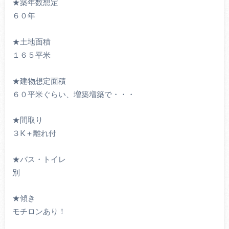
★築年数想定
６０年
★土地面積
１６５平米
★建物想定面積
６０平米ぐらい、増築増築で・・・
★間取り
３K＋離れ付
★バス・トイレ
別
★傾き
モチロンあり！