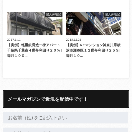
購入体験記
購入体験記
2017.6.11
2015.12.28
【実例】軽量鉄骨造一棟アパート
【実例】RCマンション神奈川県横
千葉県千葉市４世帯利回り２０％ |
浜市瀬谷区１２世帯利回り２５% |
毎月１００…
毎月１０…
メールマガジンで近況を配信中です！