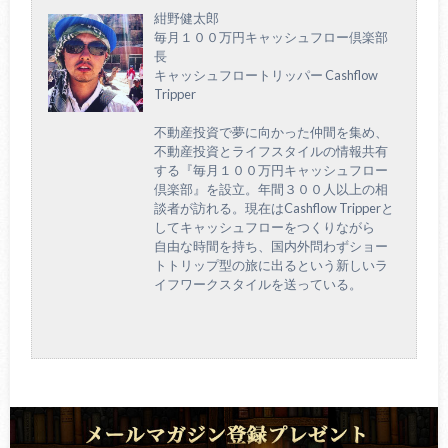
紺野健太郎
毎月１００万円キャッシュフロー倶楽部
長
キャッシュフロートリッパー Cashflow
Tripper
不動産投資で夢に向かった仲間を集め、
不動産投資とライフスタイルの情報共有
する『毎月１００万円キャッシュフロー
倶楽部』を設立。年間３００人以上の相
談者が訪れる。現在はCashflow Tripperと
してキャッシュフローをつくりながら
自由な時間を持ち、国内外問わずショー
トトリップ型の旅に出るという新しいラ
イフワークスタイルを送っている。