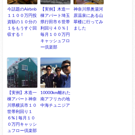
今話題のAirbnb
【実例】木造一
神奈川県奥湯河
１１００万円投
棟アパート埼玉
原温泉にある山
資額の１０分の
県行田市６世帯
翠楼に行ってみ
１をもうすぐ回
利回り４０％ |
ました
収する！
毎月１００万円
キャッシュフロ
ー倶楽部
【実例】木造一
10000km離れた
棟アパート神奈
南アフリカの地
川県横浜市１０
中海チュニジア
世帯利回り１
６% | 毎月１０
０万円キャッシ
ュフロー倶楽部