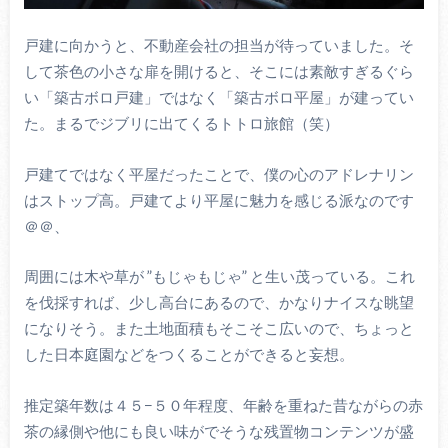
戸建に向かうと、不動産会社の担当が待っていました。そ
して茶色の小さな扉を開けると、そこには素敵すぎるぐら
い「築古ボロ戸建」ではなく「築古ボロ平屋」が建ってい
た。まるでジブリに出てくるトトロ旅館（笑）
戸建てではなく平屋だったことで、僕の心のアドレナリン
はストップ高。戸建てより平屋に魅力を感じる派なのです
＠＠、
周囲には木や草が ”もじゃもじゃ” と生い茂っている。これ
を伐採すれば、少し高台にあるので、かなりナイスな眺望
になりそう。また土地面積もそこそこ広いので、ちょっと
した日本庭園などをつくることができると妄想。
推定築年数は４５−５０年程度、年齢を重ねた昔ながらの赤
茶の縁側や他にも良い味がでそうな残置物コンテンツが盛