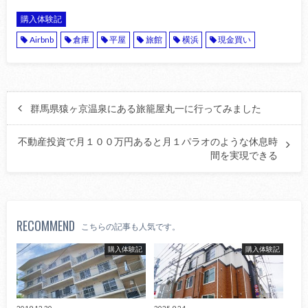
購入体験記
Airbnb
倉庫
平屋
旅館
横浜
現金買い
群馬県猿ヶ京温泉にある旅籠屋丸一に行ってみました
不動産投資で月１００万円あると月１パラオのような休息時
間を実現できる
RECOMMEND
こちらの記事も人気です。
購入体験記
購入体験記
2019.12.30
2025.9.24