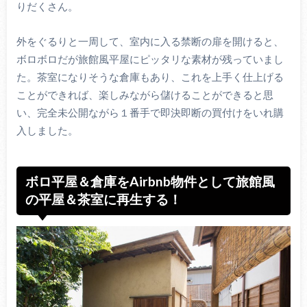
りだくさん。
外をぐるりと一周して、室内に入る禁断の扉を開けると、
ボロボロだが旅館風平屋にピッタリな素材が残っていまし
た。茶室になりそうな倉庫もあり、これを上手く仕上げる
ことができれば、楽しみながら儲けることができると思
い、完全未公開ながら１番手で即決即断の買付けをいれ購
入しました。
ボロ平屋＆倉庫をAirbnb物件として旅館風
の平屋＆茶室に再生する！