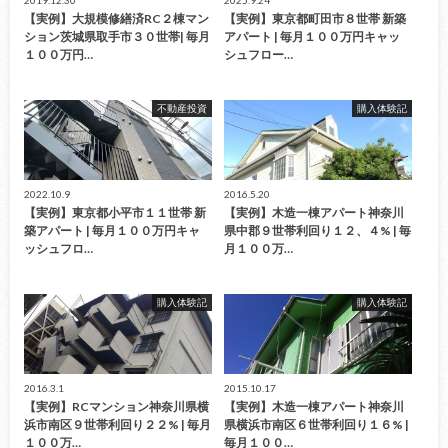
【実例】大規模修繕済RC２棟マン
【実例】東京都町田市８世帯 新築
ション茨城県取手市３０世帯| 毎月
アパート | 毎月１００万円キャッ
１００万円…
シュフロー…
不動産投資
購入体験記
2022.10.9
2016.5.20
【実例】東京都小平市１１世帯 新
【実例】木造一棟アパート神奈川
築アパート | 毎月１００万円キャ
県中郡９世帯利回り１２、４% | 毎
ッシュフロ…
月１００万…
購入体験記
購入体験記
2016.3.1
2015.10.17
【実例】RCマンション神奈川県横
【実例】木造一棟アパート神奈川
浜市南区９世帯利回り２２% | 毎月
県横浜市南区６世帯利回り１６% |
１００万…
毎月１００…