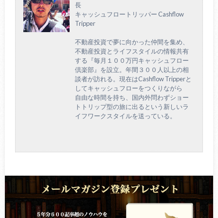
長
キャッシュフロートリッパー Cashflow
Tripper
不動産投資で夢に向かった仲間を集め、
不動産投資とライフスタイルの情報共有
する『毎月１００万円キャッシュフロー
倶楽部』を設立。年間３００人以上の相
談者が訪れる。現在はCashflow Tripperと
してキャッシュフローをつくりながら
自由な時間を持ち、国内外問わずショー
トトリップ型の旅に出るという新しいラ
イフワークスタイルを送っている。