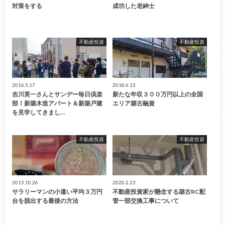
対策をする
成功した老紳士
不動産投資
不動産投資
2016.5.17
2018.6.13
吉川英一さんとサンデー毎日倶楽
新たな年収３００万円以上の全国
部！新築木造アパート＆新築戸建
エリア築古融資
を見学してきまし…
不動産投資
不動産投資
2015.10.26
2020.2.23
サラリーマンの小遣い平均３万円
不動産投資家が懸念する築古RC配
台を脱出する最後の方法
管一部交換工事について