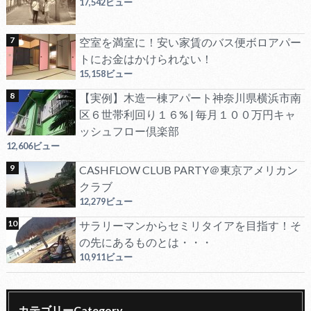
17,542ビュー
空室を満室に！安い家賃のバス便ボロアパー
トにお金はかけられない！
15,158ビュー
【実例】木造一棟アパート神奈川県横浜市南
区６世帯利回り１６% | 毎月１００万円キャ
ッシュフロー倶楽部
12,606ビュー
CASHFLOW CLUB PARTY＠東京アメリカン
クラブ
12,279ビュー
サラリーマンからセミリタイアを目指す！そ
の先にあるものとは・・・
10,911ビュー
カテゴリーCategory