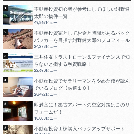
不動産投資初心者が参考にしてほしい紺野健
太郎の物件一覧
49,867ビュー
不動産投資家としてお金と時間があるバック
パッカーを目指す紺野健太郎のプロフィール
24,278ビュー
三井住友トラストローン＆ファイナンスで知
らないと損する融資戦略！
22,690ビュー
不動産投資でサラリーマンをやめた僕が読ん
でいるブログ【厳選１０】
20,492ビュー
即満室に！築古アパートの空室対策はこのリ
フォームだ！
18,088ビュー
不動産投資１棟購入バックアップサポート