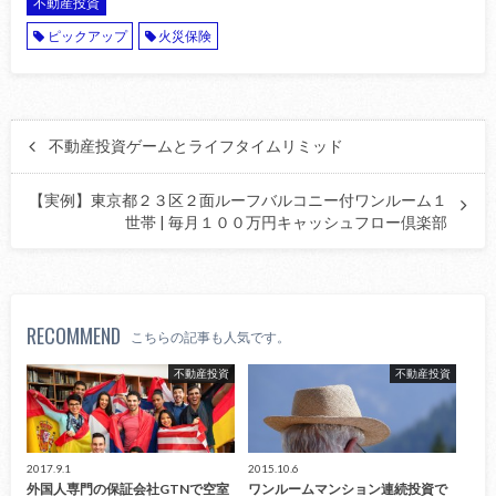
不動産投資
ピックアップ
火災保険
不動産投資ゲームとライフタイムリミッド
【実例】東京都２３区２面ルーフバルコニー付ワンルーム１
世帯 | 毎月１００万円キャッシュフロー倶楽部
RECOMMEND
こちらの記事も人気です。
不動産投資
不動産投資
2017.9.1
2015.10.6
外国人専門の保証会社GTNで空室
ワンルームマンション連続投資で