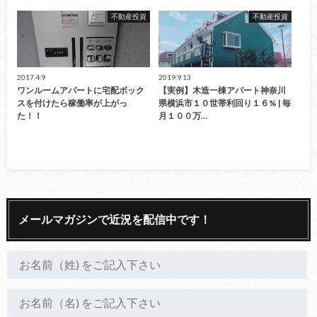
不動産投資
不動産投資
2017.4.9
2019.9.13
ワンルームアパートに宅配ボック
【実例】木造一棟アパート神奈川
スを付けたら稼働率が上がっ
県横浜市１０世帯利回り１６% | 毎
た！！
月１００万…
メールマガジンで近況を配信中です！