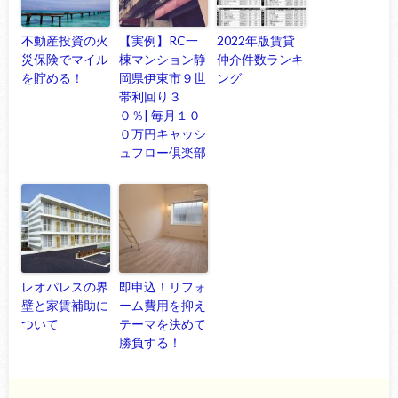
不動産投資の火
【実例】RC一
2022年版賃貸
災保険でマイル
棟マンション静
仲介件数ランキ
を貯める！
岡県伊東市９世
ング
帯利回り３
０％| 毎月１０
０万円キャッシ
ュフロー倶楽部
レオパレスの界
即申込！リフォ
壁と家賃補助に
ーム費用を抑え
ついて
テーマを決めて
勝負する！