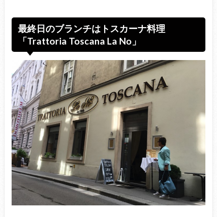
最終日のブランチはトスカーナ料理
「Trattoria Toscana La No」