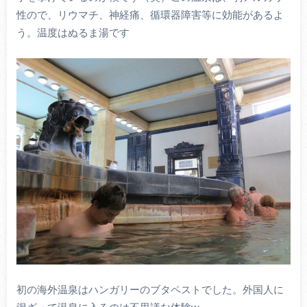
性ので、リウマチ、神経痛、循環器障害等に効能があるよ
う。温度はぬるま湯です
初の海外温泉はハンガリーのブタペストでした。外国人に
混ざって温泉に入るのは不思議な体験w