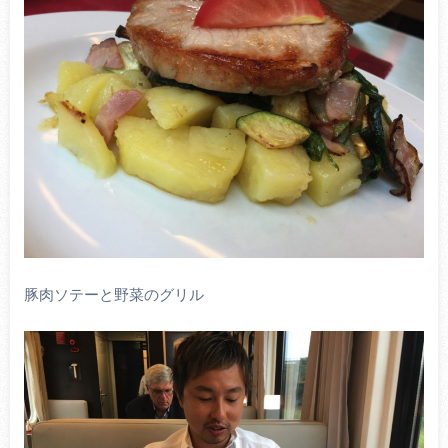
豚肉ソテーと野菜のグリル