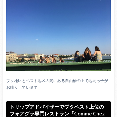
ブタ地区とペスト地区の間にある自由橋の上で地元っ子が
お喋りしています
トリップアドバイザーでブタペスト上位の
フォアグラ専門レストラン「Comme Chez