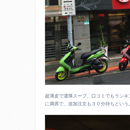
超薄皮で濃厚スープ、口コミでもランキ
に満席で、追加注文も３０分待ちという