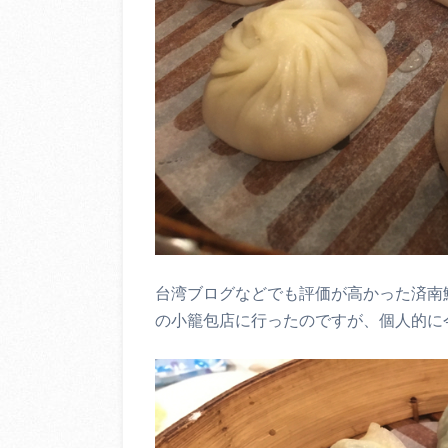
台湾ブログなどでも評価が高かった済南
の小籠包店に行ったのですが、個人的に