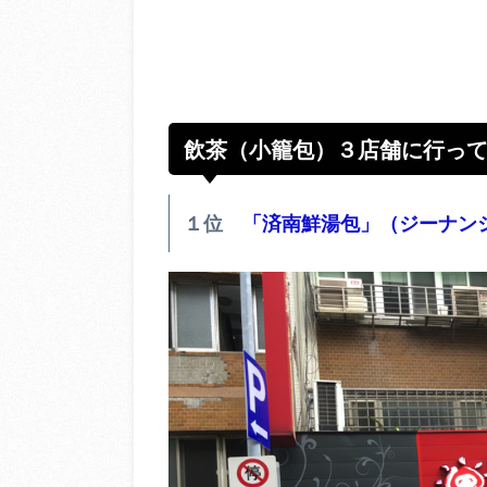
飲茶（小籠包）３店舗に行っ
１位
「済南鮮湯包」（ジーナン