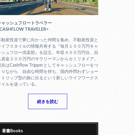
キャッシュフロートラベラー
CASHFLOW TRAVELER>
不動産投資で夢に向かった仲間を集め、不動産投資と
ライフスタイルの情報共有する『毎月１００万円キャ
ッシュフロー倶楽部』を設立。年収４００万円台、自
己資金２００万円のサラリーマンからセミリタイア。
現在はCashflow Tripperとしてキャッシュフローをつ
くりながら 自由な時間を持ち、国内外問わずショー
トトリップ型の旅に出るという新しいライフワークス
タイルを送っている。
続きを読む
著書Books