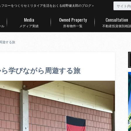
ュフローをつくりセミリタイア生活をおくる紺野健太郎のブログ＞
Media
Owned Property
Consultation
ール
メディア実績
所有物件一覧
不動産投資個別相
周遊する旅
から学びながら周遊する旅