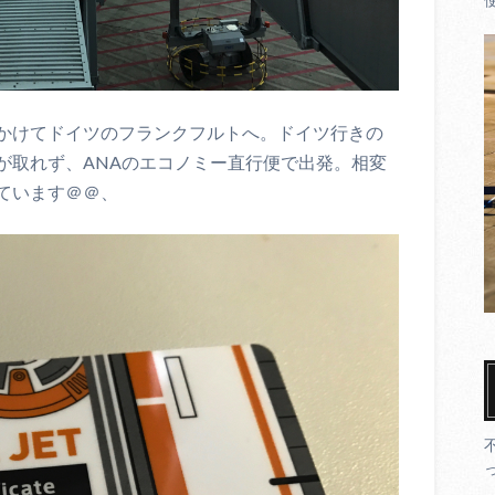
かけてドイツのフランクフルトへ。ドイツ行きの
が取れず、ANAのエコノミー直行便で出発。相変
ています＠＠、