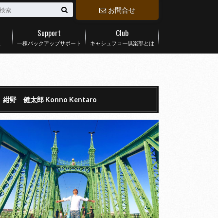
お問合せ
Support
Club
談
一棟バックアップサポート
キャシュフロー倶楽部とは
紺野 健太郎 Konno Kentaro