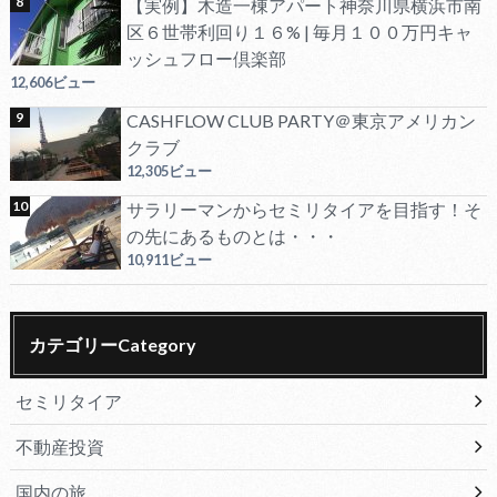
【実例】木造一棟アパート神奈川県横浜市南
区６世帯利回り１６% | 毎月１００万円キャ
ッシュフロー倶楽部
12,606ビュー
CASHFLOW CLUB PARTY＠東京アメリカン
クラブ
12,305ビュー
サラリーマンからセミリタイアを目指す！そ
の先にあるものとは・・・
10,911ビュー
カテゴリーCategory
セミリタイア
不動産投資
国内の旅