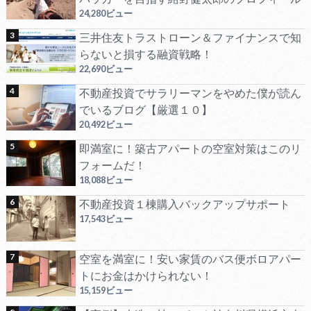
24,280ビュー
三井住友トラストローン＆ファイナンスで知
らないと損する融資戦略！
22,690ビュー
不動産投資でサラリーマンをやめた僕が読ん
でいるブログ【厳選１０】
20,492ビュー
即満室に！築古アパートの空室対策はこのリ
フォームだ！
18,088ビュー
不動産投資１棟購入バックアップサポート
17,543ビュー
空室を満室に！安い家賃のバス便ボロアパー
トにお金はかけられない！
15,159ビュー