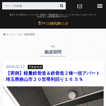
毎月１００万円キャッシュフロー倶楽部＜不動産投資でキャッシュフローをつくりセミリタイア
生活をおくる紺野健太郎のブログ＞
お問合せ
ホーム
タグ : 融資期間
TAG
融資期間
2018.02.17
不動産投資
【実例】軽量鉄骨造＆鉄骨造２棟一括アパート
埼玉県狭山市２０世帯利回り１６.５％