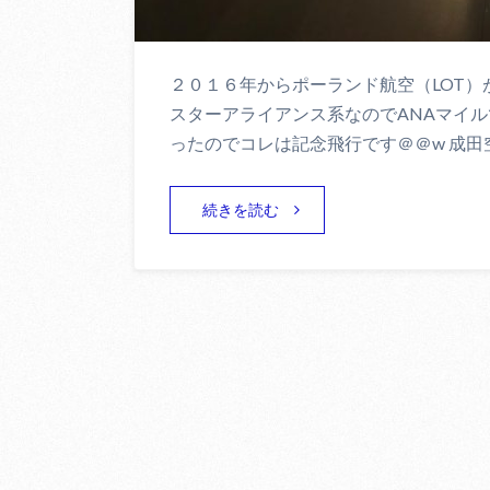
２０１６年からポーランド航空（LOT）
スターアライアンス系なのでANAマイ
ったのでコレは記念飛行です＠＠w 成田空
続きを読む