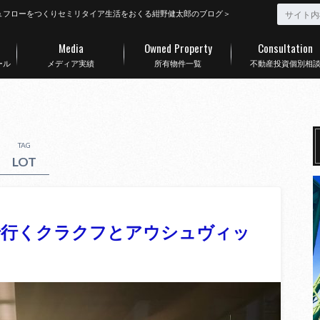
ュフローをつくりセミリタイア生活をおくる紺野健太郎のブログ＞
Media
Owned Property
Consultation
ール
メディア実績
所有物件一覧
不動産投資個別相
TAG
LOT
で行くクラクフとアウシュヴィッ