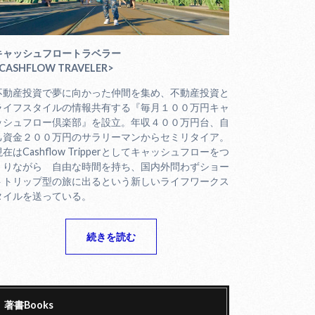
キャッシュフロートラベラー
CASHFLOW TRAVELER>
不動産投資で夢に向かった仲間を集め、不動産投資と
ライフスタイルの情報共有する『毎月１００万円キャ
ッシュフロー倶楽部』を設立。年収４００万円台、自
己資金２００万円のサラリーマンからセミリタイア。
現在はCashflow Tripperとしてキャッシュフローをつ
くりながら 自由な時間を持ち、国内外問わずショー
トトリップ型の旅に出るという新しいライフワークス
タイルを送っている。
続きを読む
著書Books