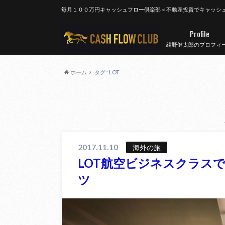
毎月１００万円キャッシュフロー倶楽部＜不動産投資でキャッシ
Profile
紺野健太郎のプロフィ
ホーム
タグ : LOT
2017.11.10
海外の旅
LOT航空ビジネスクラス
ツ