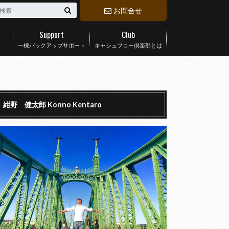
お問合せ
Support
Club
談
一棟バックアップサポート
キャシュフロー倶楽部とは
紺野 健太郎 Konno Kentaro