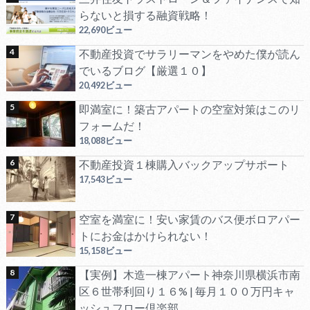
らないと損する融資戦略！
22,690ビュー
不動産投資でサラリーマンをやめた僕が読ん
でいるブログ【厳選１０】
20,492ビュー
即満室に！築古アパートの空室対策はこのリ
フォームだ！
18,088ビュー
不動産投資１棟購入バックアップサポート
17,543ビュー
空室を満室に！安い家賃のバス便ボロアパー
トにお金はかけられない！
15,158ビュー
【実例】木造一棟アパート神奈川県横浜市南
区６世帯利回り１６% | 毎月１００万円キャ
ッシュフロー倶楽部