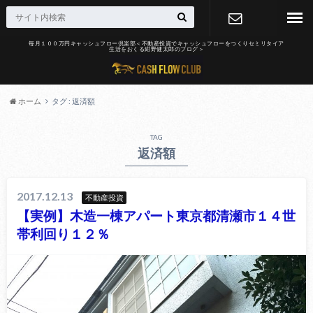
毎月１００万円キャッシュフロー倶楽部＜不動産投資でキャッシュフローをつくりセミリタイア
生活をおくる紺野健太郎のブログ＞
お問合せ
ホーム
タグ : 返済額
TAG
返済額
2017.12.13
不動産投資
【実例】木造一棟アパート東京都清瀬市１４世
帯利回り１２％