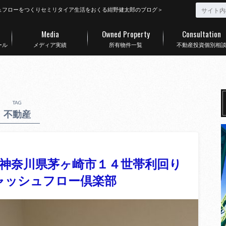
ュフローをつくりセミリタイア生活をおくる紺野健太郎のブログ＞
Media
Owned Property
Consultation
ール
メディア実績
所有物件一覧
不動産投資個別相
TAG
不動産
神奈川県茅ヶ崎市１４世帯利回り
キャッシュフロー倶楽部