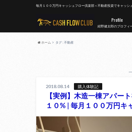
毎月１００万円キャッシュフロー倶楽部＜不動産投資でキャッシ
Profile
紺野健太郎のプロフィ
ホーム
タグ : 不動産
2018.08.14
購入体験記
【実例】木造一棟アパート
１０% | 毎月１００万円