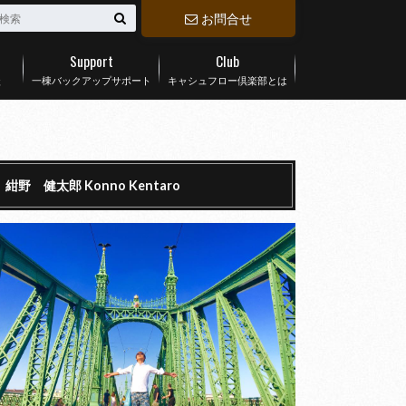
お問合せ
Support
Club
談
一棟バックアップサポート
キャシュフロー倶楽部とは
紺野 健太郎 Konno Kentaro