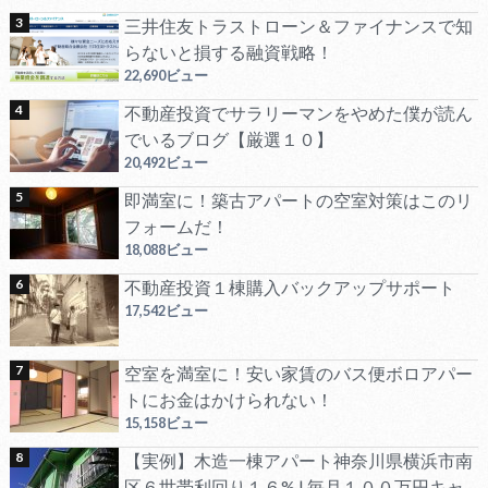
三井住友トラストローン＆ファイナンスで知
らないと損する融資戦略！
22,690ビュー
不動産投資でサラリーマンをやめた僕が読ん
でいるブログ【厳選１０】
20,492ビュー
即満室に！築古アパートの空室対策はこのリ
フォームだ！
18,088ビュー
不動産投資１棟購入バックアップサポート
17,542ビュー
空室を満室に！安い家賃のバス便ボロアパー
トにお金はかけられない！
15,158ビュー
【実例】木造一棟アパート神奈川県横浜市南
区６世帯利回り１６% | 毎月１００万円キャ