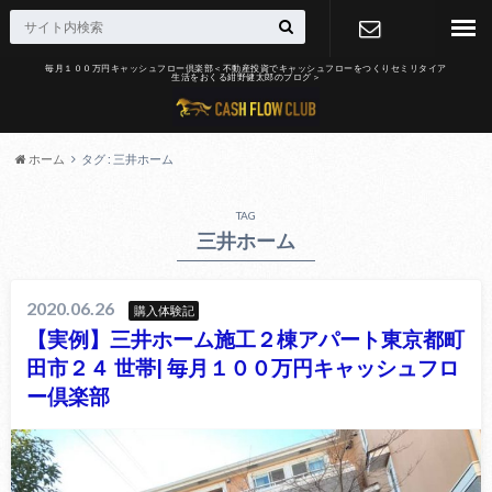
毎月１００万円キャッシュフロー倶楽部＜不動産投資でキャッシュフローをつくりセミリタイア
生活をおくる紺野健太郎のブログ＞
お問合せ
ホーム
タグ : 三井ホーム
TAG
三井ホーム
2020.06.26
購入体験記
【実例】三井ホーム施工２棟アパート東京都町
田市２４ 世帯| 毎月１００万円キャッシュフロ
ー倶楽部