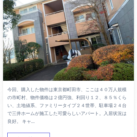
今回、購入した物件は東京都町田市、ここは４０万人規模
の市町村、物件価格は２億円強、利回り１２、８５％くら
い、土地値系、ファミリータイプ２４世帯、駐車場２４台
で三井ホームが施工した可愛らしいアパート。入居状況は
良好。 キャ…