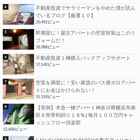
不動産投資でサラリーマンをやめた僕が読ん
でいるブログ【厳選１０】
20,492ビュー
即満室に！築古アパートの空室対策はこのリ
フォームだ！
18,088ビュー
不動産投資１棟購入バックアップサポート
17,543ビュー
空室を満室に！安い家賃のバス便ボロアパー
トにお金はかけられない！
15,158ビュー
【実例】木造一棟アパート神奈川県横浜市南
区６世帯利回り１６% | 毎月１００万円キャ
ッシュフロー倶楽部
12,606ビュー
CASHFLOW CLUB PARTY＠東京アメリカン