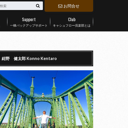
お問合せ
Support
Club
談
一棟バックアップサポート
キャシュフロー倶楽部とは
紺野 健太郎 Konno Kentaro