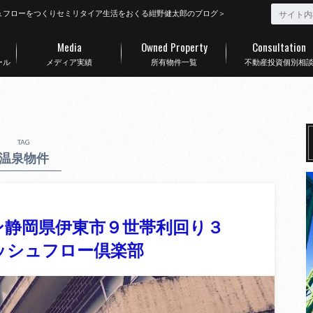
ュフローをつくりセミリタイア生活をおくる紺野健太郎のブログ＞
Media
Owned Property
Consultation
ール
メディア実績
所有物件一覧
不動産投資個別相
TAG
温泉物件
ン静岡県伊東市９世帯利回り３
ャッシュフロー倶楽部