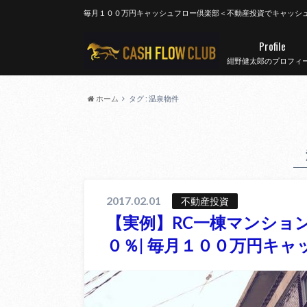
毎月１００万円キャッシュフロー倶楽部＜不動産投資でキャッシ
Profile
紺野健太郎のプロフィ
ホーム
タグ : 温泉物件
2017.02.01
不動産投資
【実例】RC一棟マンショ
０％| 毎月１００万円キ