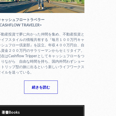
キャッシュフロートラベラー
CASHFLOW TRAVELER>
不動産投資で夢に向かった仲間を集め、不動産投資と
ライフスタイルの情報共有する『毎月１００万円キャ
ッシュフロー倶楽部』を設立。年収４００万円台、自
己資金２００万円のサラリーマンからセミリタイア。
現在はCashflow Tripperとしてキャッシュフローをつ
くりながら 自由な時間を持ち、国内外問わずショー
トトリップ型の旅に出るという新しいライフワークス
タイルを送っている。
続きを読む
著書Books