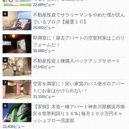
22,689ビュー
不動産投資でサラリーマンをやめた僕が読ん
でいるブログ【厳選１０】
20,492ビュー
即満室に！築古アパートの空室対策はこのリ
フォームだ！
18,088ビュー
不動産投資１棟購入バックアップサポート
17,542ビュー
空室を満室に！安い家賃のバス便ボロアパー
トにお金はかけられない！
15,158ビュー
【実例】木造一棟アパート神奈川県横浜市南
区６世帯利回り１６% | 毎月１００万円キャ
ッシュフロー倶楽部
12,606ビュー